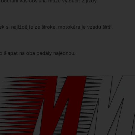
bourání vás obsluha může vyloučit z jízdy.
k si najíždějte ze široka, motokára je vzadu širší.
o šlapat na oba pedály najednou.