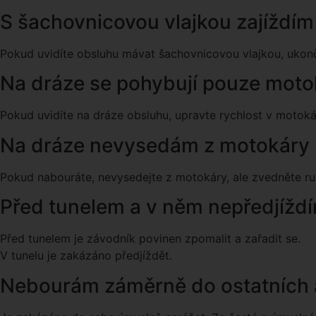
S šachovnicovou vlajkou zajíždí
Pokud uvidíte obsluhu mávat šachovnicovou vlajkou, ukon
Na dráze se pohybují pouze moto
Pokud uvidíte na dráze obsluhu, upravte rychlost v motoká
Na dráze nevysedám z motokáry
Pokud nabouráte, nevysedejte z motokáry, ale zvedněte ru
Před tunelem a v něm nepředjížd
Před tunelem je závodník povinen zpomalit a zařadit se.
V tunelu je zakázáno předjíždět.
Nebourám záměrně do ostatních a 