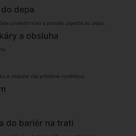
m do depa
čete poslední kolo a pomalu zajeďte do depa.
káry a obsluha
ře.
ku a obsluha vás přiběhne vytáhnout.
ím
do bariér na trati