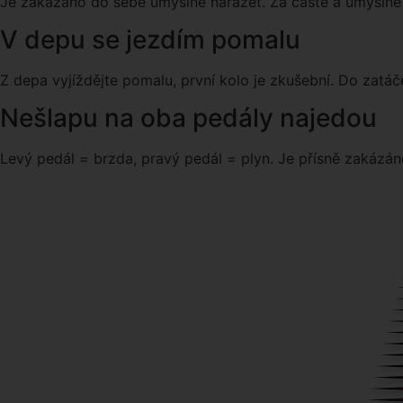
Je zakázáno do sebe úmyslně narážet. Za časté a úmyslné 
V depu se jezdím pomalu
Z depa vyjíždějte pomalu, první kolo je zkušební. Do zatáče
Nešlapu na oba pedály najedou
Levý pedál = brzda, pravý pedál = plyn. Je přísně zakázán