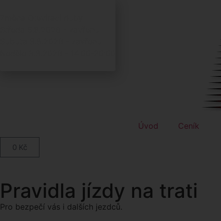
Změna Otevírací doby
Středa 5.8.2026 - zavřeno
Sobota 8.8.2026 - zavřeno
Neděle 9.8.2026 - 14:00-20:00
Úvod
Ceník
0
Kč
Pravidla jízdy na trati
Pro bezpečí vás i dalších jezdců.