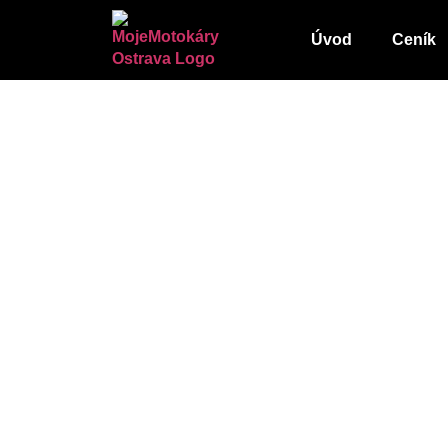
Úvod
Ceník
Neobyčejný školní
motokáry!
Plánujete školní výlet a rádi byste dětem nabí