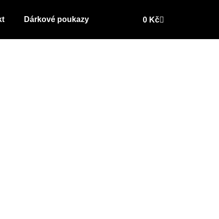
kt
Dárkové poukazy
0
Kč