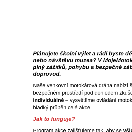
10. dubna 2025
12:17
Plánujete školní výlet a rádi byste 
nebo návštěvu muzea? V MojeMotoká
plný zážitků, pohybu a bezpečné zába
doprovod.
Naše venkovní motokárová dráha nabízí š
bezpečném prostředí pod dohledem zkuš
individuálně
– vysvětlíme ovládání motok
hladký průběh celé akce.
Jak to funguje?
Program akce zajišťujeme tak, aby se
vši