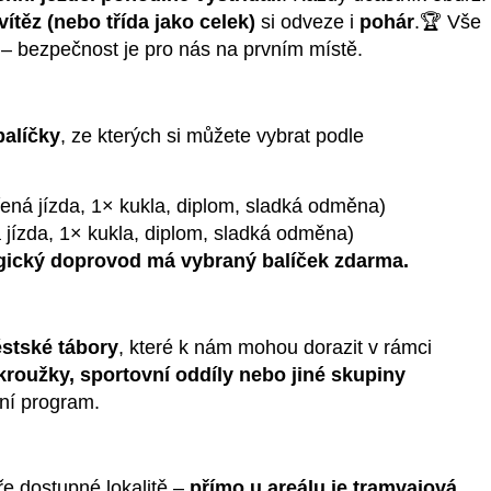
vítěz (nebo třída jako celek)
si odveze i
pohár
.🏆 Vše
– bezpečnost je pro nás na prvním místě.
alíčky
, ze kterých si můžete vybrat podle
ená jízda, 1× kukla, diplom, sladká odměna)
jízda, 1× kukla, diplom, sladká odměna)
ický doprovod má vybraný balíček zdarma.
stské tábory
, které k nám mohou dorazit v rámci
roužky, sportovní oddíly nebo jiné skupiny
ční program.
e dostupné lokalitě –
přímo u areálu je tramvajová