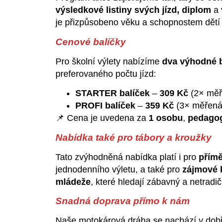
výsledkové listiny svých jízd, diplom
a
je přizpůsobeno věku a schopnostem dětí 
Cenové balíčky
Pro školní výlety nabízíme
dva výhodné b
preferovaného počtu jízd:
STARTER balíček
–
309 Kč
(2× měř
PROFI balíček
–
359 Kč
(3× měřená 
📌 Cena je uvedena za
1 osobu
,
pedagog
Nabídka také pro tábory a kroužky
Tato zvýhodněná nabídka platí i pro
přímě
jednodenního výletu, a také pro
zájmové k
mládeže
, které hledají zábavný a netradi
Snadná doprava přímo k nám
Naše motokárová dráha se nachází v dobř