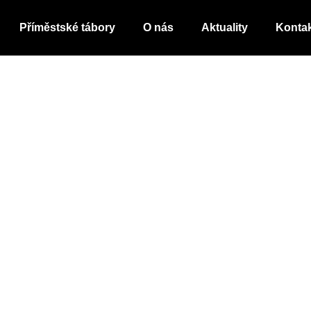
Příměstské tábory
O nás
Aktuality
Konta
 výlet? Zkuste
dli něco jiného než tradiční procházku nebo návštěvu muzea?🏆