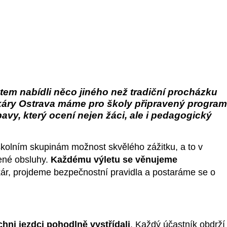
dětem nabídli něco jiného než tradiční procházku
ry Ostrava máme pro školy připravený program
vy, který ocení nejen žáci, ale i pedagogický
kolním skupinám možnost skvělého zážitku, a to v
ené obsluhy.
Každému výletu se věnujeme
ár, projdeme bezpečnostní pravidla a postaráme se o
chni jezdci pohodlně vystřídali
. Každý účastník obdrží